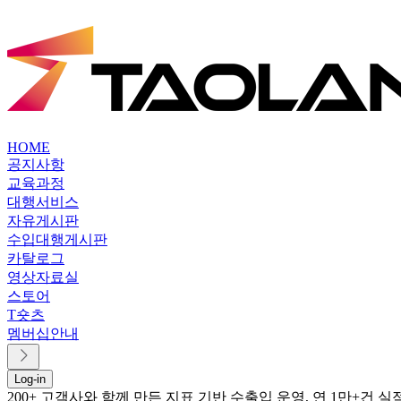
HOME
공지사항
교육과정
대행서비스
자유게시판
수입대행게시판
카탈로그
영상자료실
스토어
T숏츠
멤버십안내
Log-in
200+ 고객사와 함께 만든 지표 기반 수출입 운영, 연 1만+